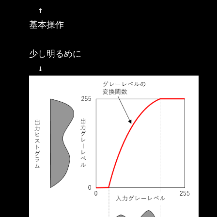
　↑

基本操作

少し明るめに
