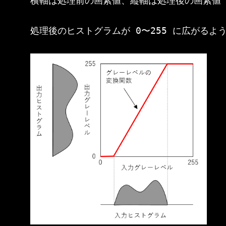
横軸は処理前の画素値、縦軸は処理後の画素値

処理後のヒストグラムが 0〜255 に広がるよ