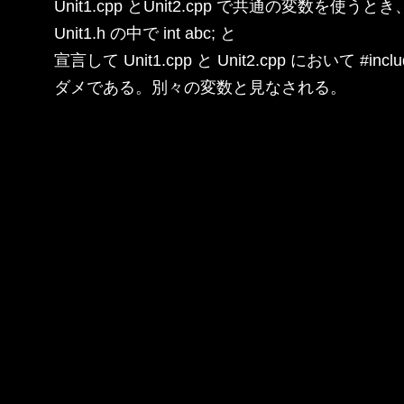
Unit1.cpp とUnit2.cpp で共通の変数を使うとき、
Unit1.h の中で int abc; と

宣言して Unit1.cpp と Unit2.cpp において #inclu
ダメである。別々の変数と見なされる。
