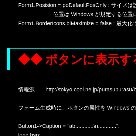
Form1.Posision = poDefaultPosOnly : 
                       位置は Windows が規
Form1.BorderIcons.biMaximize = false : 
◆◆ ボタンに表示す
情報源　　http://tokyo.cool.ne.jp/purasupurasu/b
フォーム生成時に、ボタンの属性を Windows の
Button1->Caption = "ab............\n............";

long bsp;
