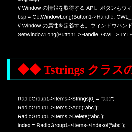
// Window の情報を取得する API。ボタンも
bsp = GetWindowLong(Button1->Handle, GWL_
// Window の属性を定義する。ウィンドウハンドル
SetWindowLong(Button1->Handle, GWL_STYLE,
◆◆ Tstrings ク
RadioGroup1->Items->Strings[0] = "abc";

RadioGroup1->Items->Add("abc");

RadioGroup1->Items->Delete("abc");

index = RadioGroup1->Items->Indexof("abc");
