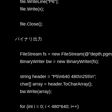
    file.WriteLine("P6");

    file.Write(x);

    file.Close();

バイナリ出力

    FileStream fs = new FileStream(@"depth.pgm"
    BinaryWriter bw = new BinaryWriter(fs);

    string header = "P5\n640 480\n255\n";

    char[] array = header.ToCharArray();

    bw.Write(array);

    for (int i = 0; i < 480*640; i++)
