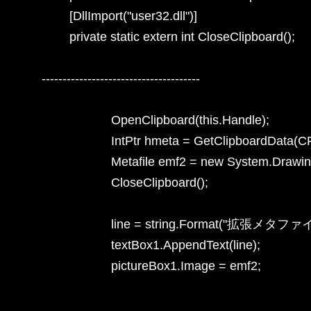
        [DllImport("user32.dll")]

        private static extern int CloseClipboard();

--------------------------------------

                    OpenClipboard(this.Handle);

                    IntPtr hmeta = GetClipboardDa
                    Metafile emf2 = new System.Draw
                    CloseClipboard();

                    line = string.Format("拡張メ
                    textBox1.AppendText(line);

                    pictureBox1.Image = emf2;
