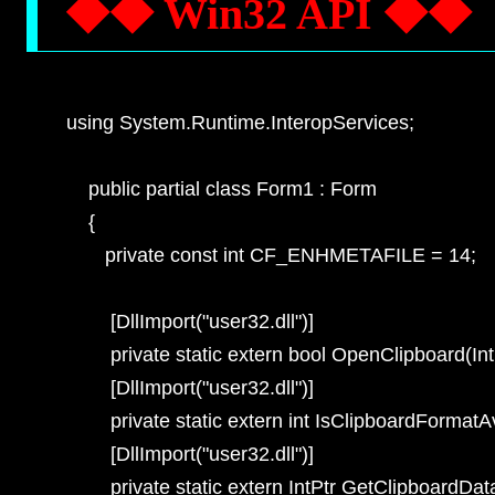
◆◆ Win32 API ◆◆
using System.Runtime.InteropServices;

    public partial class Form1 : Form

    {

       private const int CF_ENHMETAFILE = 14;

        [DllImport("user32.dll")]

        private static extern bool OpenClipboard
        [DllImport("user32.dll")]

        private static extern int IsClipboardFormatA
        [DllImport("user32.dll")]

        private static extern IntPtr GetClipboardDat