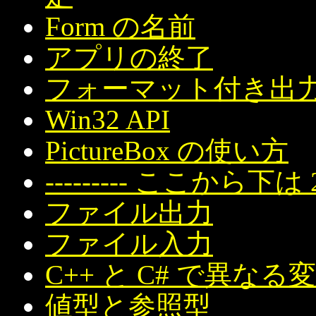
Form の名前
アプリの終了
フォーマット付き出力 (p
Win32 API
PictureBox の使い方
--------- ここから下は 20
ファイル出力
ファイル入力
C++ と C# で異なる
値型と参照型