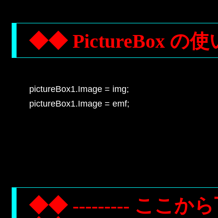
◆◆ PictureBox の
pictureBox1.Image = img;

pictureBox1.Image = emf;

◆◆ --------- ここから下は