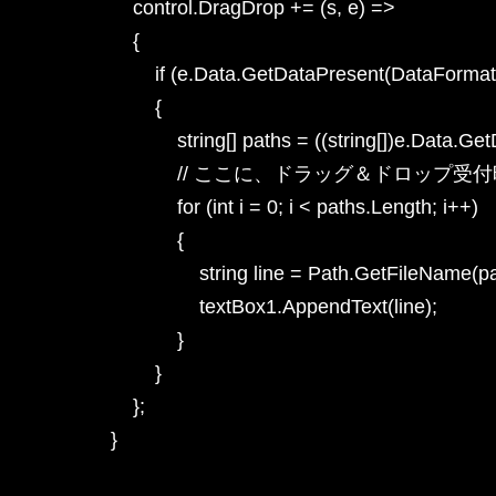
            control.DragDrop += (s, e) =>

            {

                if (e.Data.GetDataPres
                {

                    string[] paths = ((string[])e.Data
                    // ここに、ドラッグ＆ドロ
                    for (int i = 0; i < paths.Length; i++)

                    {

                        string line = Path.GetFile
                        textBox1.AppendText(line);

                    }

                }

            };

        }
