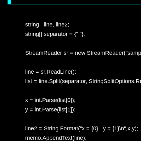
    string   line, line2;

    string[] separator = {" "};

    StreamReader sr = new StreamReader("sample.
    line = sr.ReadLine();

    list = line.Split(separator, StringSplitOption
    x = int.Parse(list[0]);

    y = int.Parse(list[1]);

    line2 = String.Format("x = {0}   y = {1}\n",x,y);

    memo.AppendText(line);
