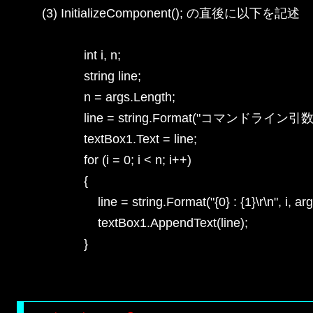
(3) InitializeComponent(); の直後に以下を記述

            int i, n;

            string line;

            n = args.Length;

            line = string.Format("コマンドライン引数
            textBox1.Text = line;

            for (i = 0; i < n; i++)

            {

                line = string.Format("{0} : {1}\r\n", i, args
                textBox1.AppendText(line);

            }
