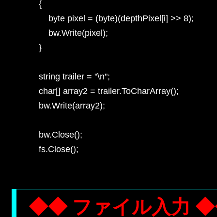
    {

        byte pixel = (byte)(depthPixel[i] >> 8);

        bw.Write(pixel);

    }

    string trailer = "\n";

    char[] array2 = trailer.ToCharArray();

    bw.Write(array2);

    bw.Close();

    fs.Close();

◆◆ ファイル入力 ◆