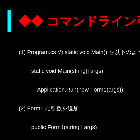
◆◆ コマンドライン
(1) Program.cs の static void Main() を以下
        static void Main(string[] args)

            Application.Run(new Form1(args));

(2) Form1 に引数を追加

        public Form1(string[] args)
