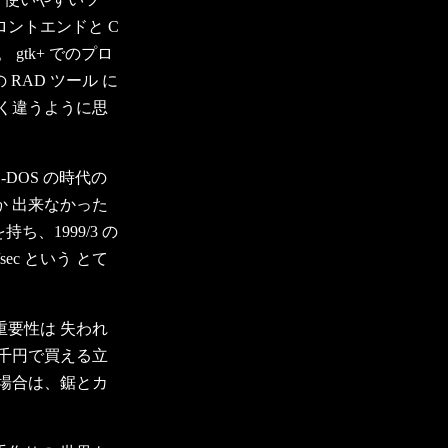
フロントエンドと C
tk+ でのプロ
 上の RAD ツール に
く違うように思
S-DOS の時代の
 出来なかった
持ち、1999/3 の
ec という とて
要性は 失われ
千円で買える立
場合は、鋸とカ