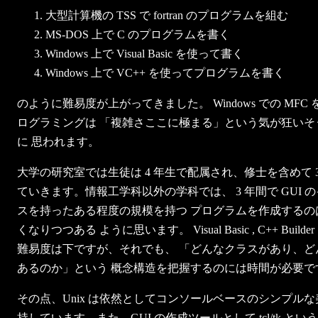
大型計算機の TSS で fortran のプログラムを組む
MS-DOS 上で C のプログラムを書く
Windows 上で Visual Basic を使って書く
Windows 上で VC++ を使ってプログラムを書く
のように難易度が上がってきました。 Windows での MFC を
ログラミングは 「複雑さここに極まる」という気が狂いそ
に 思われます。
大学の研究室では生徒は 4 年生で配属され、修士を含めて 3
ていきます。情報工学科以外の学科では、 3 年間で GUI 
スを持ったある程度の規模を持つ プログラムを作成するの
くなりつつある ように思います。 Visual Basic , C++ Builde
難易度は下ですが、それでも、 「どんなクラスがあり、ど
あるのか」という 概念構造を把握するのには時間が必要で
その点、Unix は依然としてコンソールベースのシンプルな
持しています。また、GUI の作成ツールとして tcl/tk と