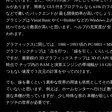
ルがあります。簡単な GUI 付きプログラム なら tcl/tk の
などで書いたバックエンドが 最も開発効率が高いでしょう。 g
グラミングは Visual Basic や C++Builder などの Windows
比べてかなり敷居が高いと思います。ヘルプの充実度が 全
われます。
グラフィックスに関しては、1986～1993 頃の PC-9801 + M
グラフィックチップは「点を打つ」「線を引く」くらいしか
ですが、最新鋭の 3D グラフィックス チップは 3D の API を
時点で チップ内の RAM と演算エンジンの帯域幅が 1.6 GB/s
つもない速度で 3 次元の計算をやってのけます。
でも、線を書くという素朴な世界の用途も依然としてその重
ていないと思います。例えば、ホームセンターへ行けば 数
派な本棚が売っていますが、少し特殊な形の 本棚が欲しい
ナヅチの世界が必要です。