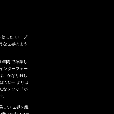
使った C++ プ
うな世界のよう
 年間 で卒業し
のインターフェー
は、かなり難し
r は VC++ よりは
んなメソッドが
す。
美しい 世界を維
いう 使いやすいツー