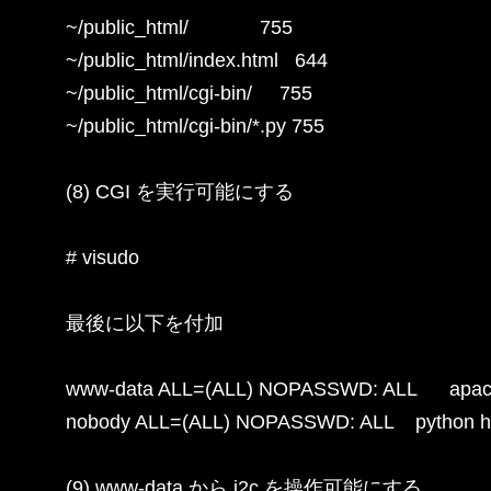
~/public_html/             755

~/public_html/index.html   644

~/public_html/cgi-bin/     755

~/public_html/cgi-bin/*.py 755

(8) CGI を実行可能にする

# visudo

最後に以下を付加

www-data ALL=(ALL) NOPASSWD: ALL      apac
nobody ALL=(ALL) NOPASSWD: ALL    python ht
(9) www-data から i2c を操作可能にする
