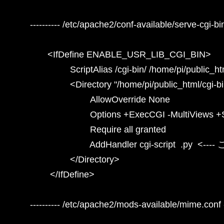
---------- /etc/apache2/conf-available/serve-cgi-bin.
       <IfDefine ENABLE_USR_LIB_CGI_BIN>

                ScriptAlias /cgi-bin/ /home/pi/public_
                <Directory "/home/pi/public_html/cgi-
                        AllowOverride None

                        Options +ExecCGI -MultiVie
                        Require all granted

                        AddHandler cgi-scr
                </Directory>

        </IfDefine>

---------- /etc/apache2/mods-available/mime.conf -