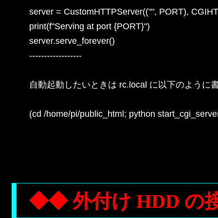
server = CustomHTTPServer(("", PORT), CGIHT
print(f"Serving at port {PORT}")

server.serve_forever()

------------------

自動起動したいときは rc.local に以下のように
(cd /home/pi/public_html; python start_cgi_serve
◆◆ 外付け HDD の接続（