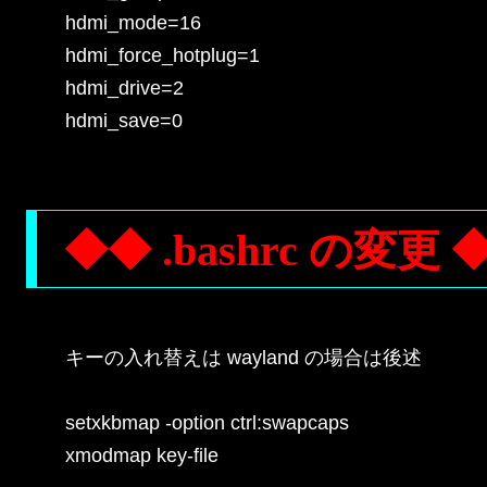
hdmi_mode=16

hdmi_force_hotplug=1

hdmi_drive=2

hdmi_save=0

◆◆ .bashrc の変更 
キーの入れ替えは wayland の場合は後述

setxkbmap -option ctrl:swapcaps

xmodmap key-file
