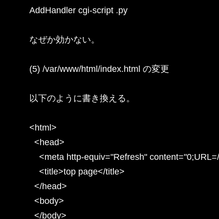
AddHandler cgi-script .py

なぜか効かない。

(5) /var/www/html/index.html の変更

以下のように書き換える。

<html>

  <head>

    <meta http-equiv="Refresh" content="0;URL=/~
    <title>top page</title>

  </head>

  <body>

  </body>
