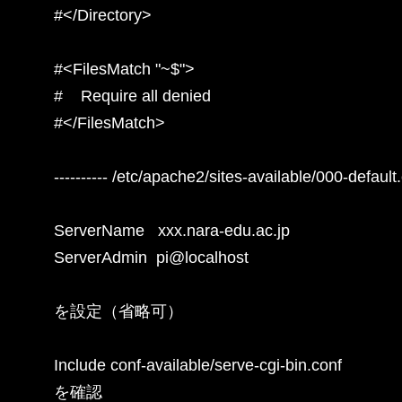
#</Directory>

#<FilesMatch "~$">

#    Require all denied

#</FilesMatch>

---------- /etc/apache2/sites-available/000-default.co
ServerName   xxx.nara-edu.ac.jp

ServerAdmin  pi@localhost

を設定（省略可）

Include conf-available/serve-cgi-bin.conf

を確認
