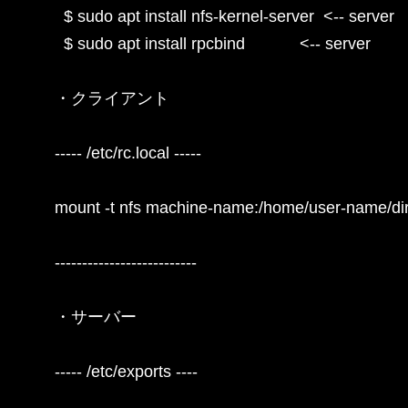
  $ sudo apt install nfs-kernel-server  <-- server

  $ sudo apt install rpcbind            <-- server

・クライアント

----- /etc/rc.local -----

mount -t nfs machine-name:/home/user-name/dir
--------------------------

・サーバー

----- /etc/exports ----
