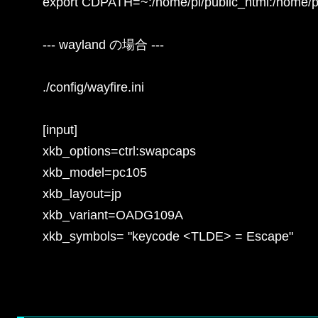
export CDPATH=~:/home/pi/public_html:/home/pi/
--- wayland の場合 ---

./config/wayfire.ini

[input]

xkb_options=ctrl:swapcaps

xkb_model=pc105

xkb_layout=jp

xkb_variant=OADG109A

xkb_symbols= "keycode <TLDE> = Escape"
