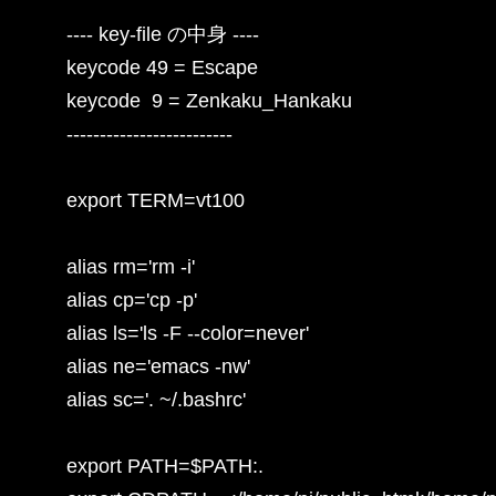
---- key-file の中身 ----

keycode 49 = Escape

keycode  9 = Zenkaku_Hankaku

-------------------------

export TERM=vt100

alias rm='rm -i'

alias cp='cp -p'

alias ls='ls -F --color=never'

alias ne='emacs -nw'

alias sc='. ~/.bashrc'

export PATH=$PATH:.
