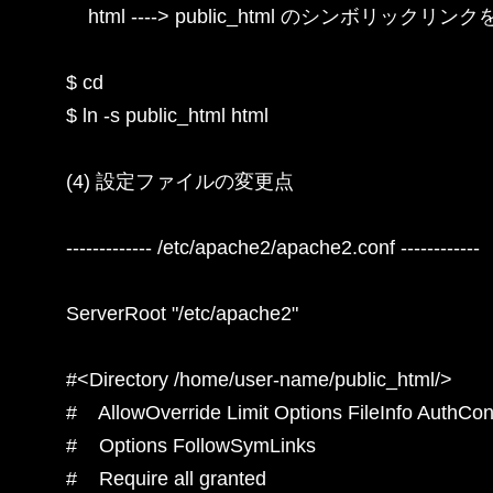
    html ----> public_html のシンボリックリンク
$ cd

$ ln -s public_html html

(4) 設定ファイルの変更点

------------- /etc/apache2/apache2.conf ------------

ServerRoot "/etc/apache2"

#<Directory /home/user-name/public_html/>

#    AllowOverride Limit Options FileInfo AuthConf
#    Options FollowSymLinks

#    Require all granted
