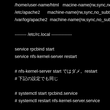
/home/user-name/html   macine-name(rw,sync,n
/etc/apache2      machine-name(rw,sync,no_subt
/var/log/apache2  machine-name(rw,sync,no_sub
-------- /etc/rc.local --------------

service rpcbind start

service nfs-kernel-server restart

# nfs-kernel-server start ではダメ。restart

# 下記の設定でも同じ

# systemctl start rpcbind.service

# systemctl restart nfs-kernel-server.service
