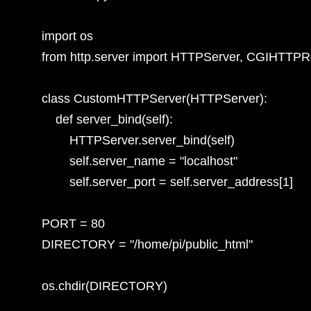
import os

from http.server import HTTPServer, CGIHTTPR
class CustomHTTPServer(HTTPServer):

    def server_bind(self):

        HTTPServer.server_bind(self)

        self.server_name = "localhost"

        self.server_port = self.server_address[1]

PORT = 80

DIRECTORY = "/home/pi/public_html"

os.chdir(DIRECTORY)
