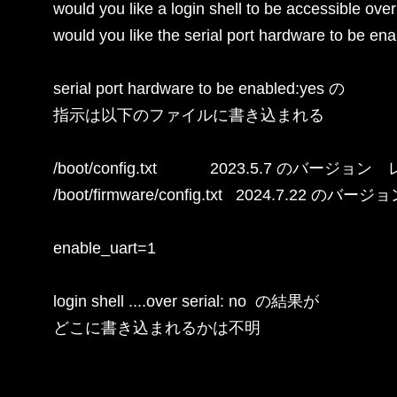
would you like a login shell to be accessible over 
would you like the serial port hardware to be ena
serial port hardware to be enabled:yes の

指示は以下のファイルに書き込まれる

/boot/config.txt            2023.5.7 の
/boot/firmware/config.txt   2024.7.22 のバージョ
enable_uart=1

login shell ....over serial: no  の結果が

どこに書き込まれるかは不明
