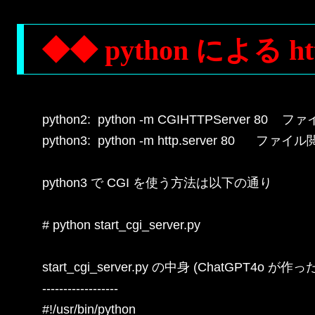
◆◆ python による h
python2:  python -m CGIHTTPServer 80   
python3:  python -m http.server 80      ファ
python3 で CGI を使う方法は以下の通り

# python start_cgi_server.py

start_cgi_server.py の中身 (ChatGPT4o が作った
------------------

#!/usr/bin/python
