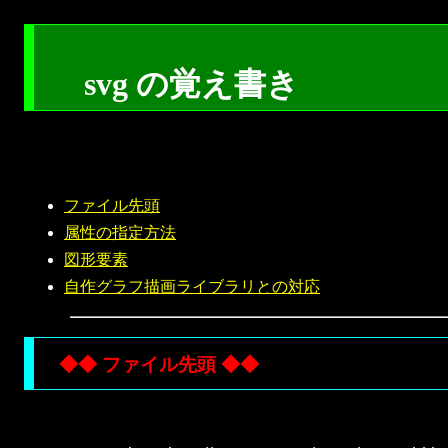
svg の覚え書き
ファイル先頭
属性の指定方法
図形要素
自作グラフ描画ライブラリとの対応
◆◆ ファイル先頭 ◆◆