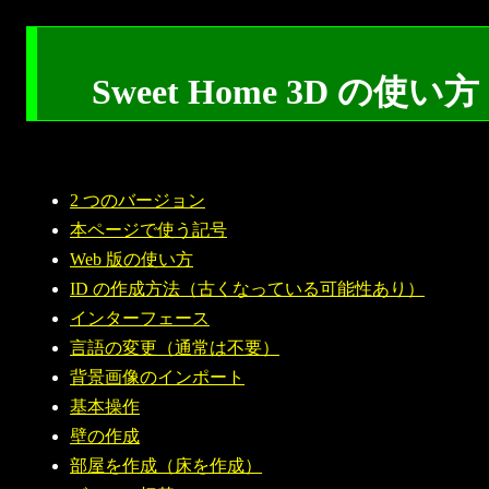
Sweet Home 3D の使い方
2 つのバージョン
本ページで使う記号
Web 版の使い方
ID の作成方法（古くなっている可能性あり）
インターフェース
言語の変更（通常は不要）
背景画像のインポート
基本操作
壁の作成
部屋を作成（床を作成）