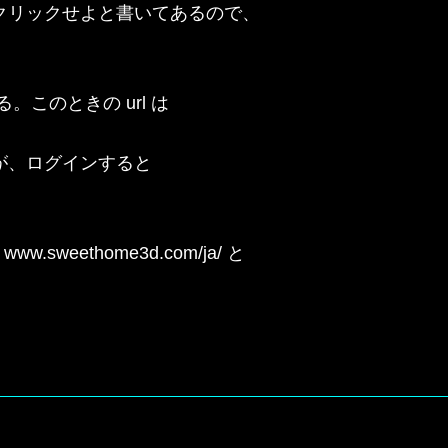
リックせよと書いてあるので、

このときの url は

、ログインすると

weethome3d.com/ja/ と
